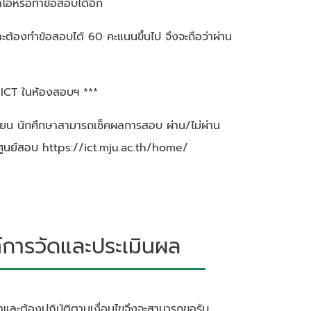
ีโอหรือทำข้อสอบได้อีก
ละต้องทำข้อสอบได้ 60 คะแนนขึ้นไป จึงจะถือว่าผ่าน
บ ICT ในห้องสอบฯ ***
รียน นักศึกษาสามารถเช็คผลการสอบ ผ่าน/ไม่ผ่าน
ต์ศูนย์สอบ https://ict.mju.ac.th/home/
ารวัดและประเมินผล
้อหาและต้องปฏิบัติตามเงื่อนไขจึงจะสามารถขอรับ