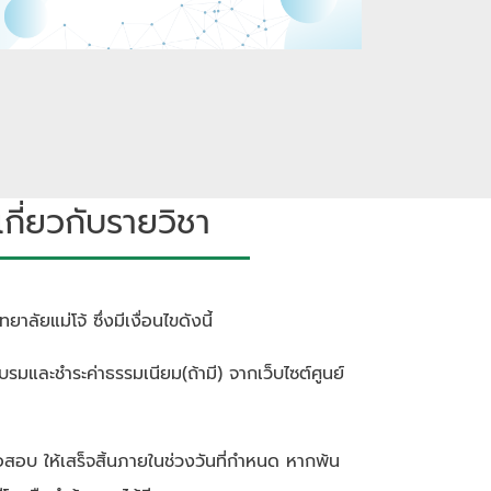
ี่ยวกับรายวิชา
าลัยแม่โจ้ ซึ่งมีเงื่อนไขดังนี้
ครอบรมและชำระค่าธรรมเนียม(ถ้ามี) จากเว็บไซต์ศูนย์
้อสอบ ให้เสร็จสิ้นภายในช่วงวันที่กำหนด หากพ้น