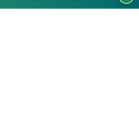
รายวิชา
กลุ่มผู้เรียน
ค้นหารายวิชา
นักศึกษา
สถิติ
บุคลากรมหาวิทยาลัย
บุคคลทั่วไป
MJU MOOC