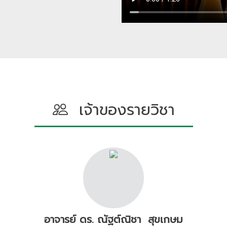
เจ้าของรายวิชา
อาจารย์ ดร. ณัฐต์ณิชา สุขเกษม