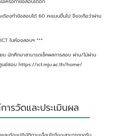
ีโอหรือทำข้อสอบได้อีก
ละต้องทำข้อสอบได้ 60 คะแนนขึ้นไป จึงจะถือว่าผ่าน
บ ICT ในห้องสอบฯ ***
รียน นักศึกษาสามารถเช็คผลการสอบ ผ่าน/ไม่ผ่าน
ต์ศูนย์สอบ https://ict.mju.ac.th/home/
ารวัดและประเมินผล
้อหาและต้องปฏิบัติตามเงื่อนไขจึงจะสามารถขอรับ