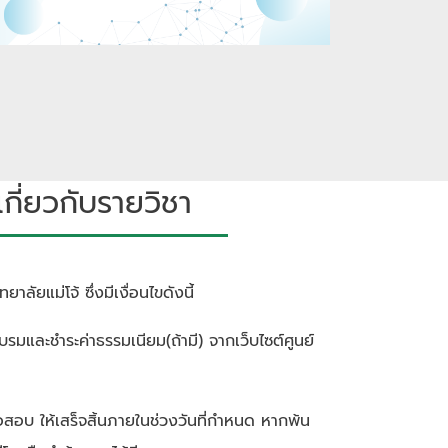
ี่ยวกับรายวิชา
าลัยแม่โจ้ ซึ่งมีเงื่อนไขดังนี้
ครอบรมและชำระค่าธรรมเนียม(ถ้ามี) จากเว็บไซต์ศูนย์
้อสอบ ให้เสร็จสิ้นภายในช่วงวันที่กำหนด หากพ้น