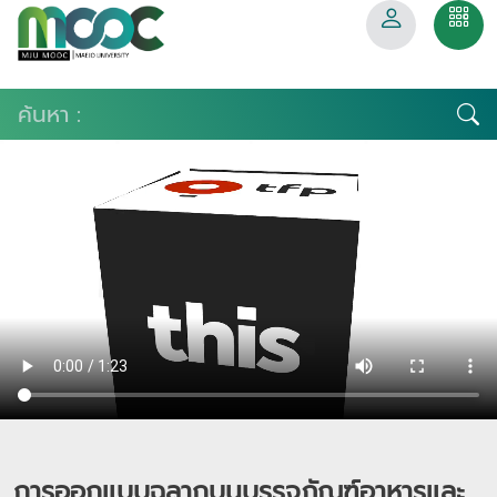
การออกแบบฉลากบนบรรจุภัณฑ์อาหารและ