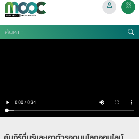
คัมภีร์ตื่นรู้และเอาตัวรอดบนโลกออนไลน์